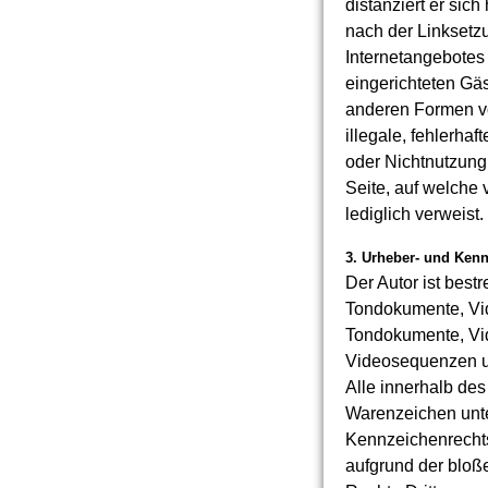
distanziert er sich
nach der Linksetzu
Internetangebotes
eingerichteten Gäs
anderen Formen vo
illegale, fehlerha
oder Nichtnutzung 
Seite, auf welche 
lediglich verweist.
3. Urheber- und Ken
Der Autor ist best
Tondokumente, Vid
Tondokumente, Vid
Videosequenzen un
Alle innerhalb de
Warenzeichen unte
Kennzeichenrechts
aufgrund der bloß