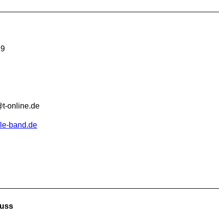
19
@t-online.de
le-band.de
luss