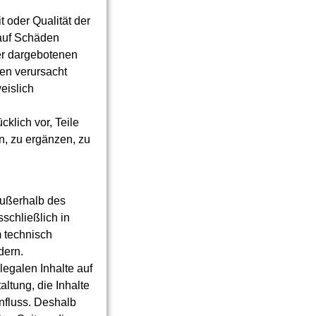
t oder Qualität der
 auf Schäden
der dargebotenen
nen verursacht
eislich
cklich vor, Teile
, zu ergänzen, zu
außerhalb des
schließlich in
m technisch
dern.
legalen Inhalte auf
ltung, die Inhalte
influss. Deshalb