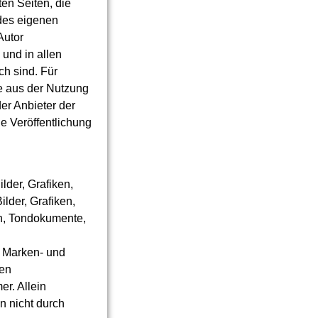
ten Seiten, die
 des eigenen
Autor
 und in allen
ch sind. Für
ie aus der Nutzung
der Anbieter der
ge Veröffentlichung
lder, Grafiken,
lder, Grafiken,
en, Tondokumente,
n Marken- und
gen
r. Allein
n nicht durch