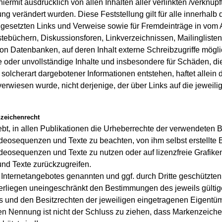
 hiermit ausdrücklich von allen Inhalten aller verlinkten /verknüpf
ng verändert wurden. Diese Feststellung gilt für alle innerhalb
 gesetzten Links und Verweise sowie für Fremdeinträge in vom 
tebüchern, Diskussionsforen, Linkverzeichnissen, Mailinglisten
n Datenbanken, auf deren Inhalt externe Schreibzugriffe mögli
fte oder unvollständige Inhalte und insbesondere für Schäden, d
solcherart dargebotener Informationen entstehen, haftet allein 
verwiesen wurde, nicht derjenige, der über Links auf die jeweili
nzeichenrecht
rebt, in allen Publikationen die Urheberrechte der verwendeten Bi
eosequenzen und Texte zu beachten, von ihm selbst erstellte Bi
eosequenzen und Texte zu nutzen oder auf lizenzfreie Grafik
d Texte zurückzugreifen.
s Internetangebotes genannten und ggf. durch Dritte geschützte
rliegen uneingeschränkt den Bestimmungen des jeweils gülti
 und den Besitzrechten der jeweiligen eingetragenen Eigentüme
en Nennung ist nicht der Schluss zu ziehen, dass Markenzeiche