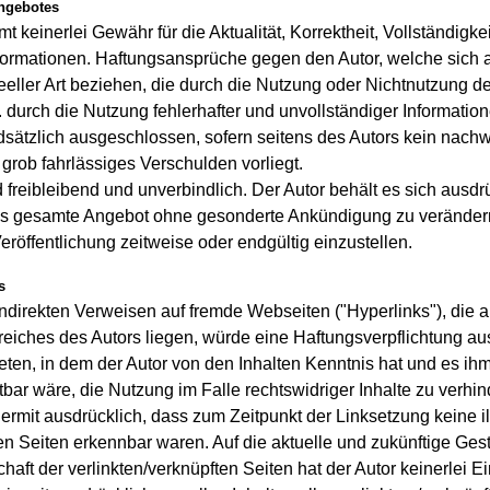
angebotes
 keinerlei Gewähr für die Aktualität, Korrektheit, Vollständigkei
Informationen. Haftungsansprüche gegen den Autor, welche sich
deeller Art beziehen, die durch die Nutzung oder Nichtnutzung 
 durch die Nutzung fehlerhafter und unvollständiger Informatio
dsätzlich ausgeschlossen, sofern seitens des Autors kein nachw
 grob fahrlässiges Verschulden vorliegt.
 freibleibend und unverbindlich. Der Autor behält es sich ausdrü
as gesamte Angebot ohne gesonderte Ankündigung zu verändern
eröffentlichung zeitweise oder endgültig einzustellen.
s
indirekten Verweisen auf fremde Webseiten ("Hyperlinks"), die 
eiches des Autors liegen, würde eine Haftungsverpflichtung aus
treten, in dem der Autor von den Inhalten Kenntnis hat und es ih
ar wäre, die Nutzung im Falle rechtswidriger Inhalte zu verhin
hiermit ausdrücklich, dass zum Zeitpunkt der Linksetzung keine il
n Seiten erkennbar waren. Auf die aktuelle und zukünftige Gesta
haft der verlinkten/verknüpften Seiten hat der Autor keinerlei E